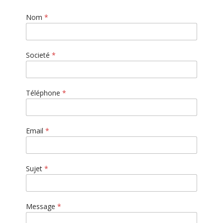
Nom
*
Societé
*
Téléphone
*
S
Email
*
u
j
e
t
Sujet
*
*
*
Message
*